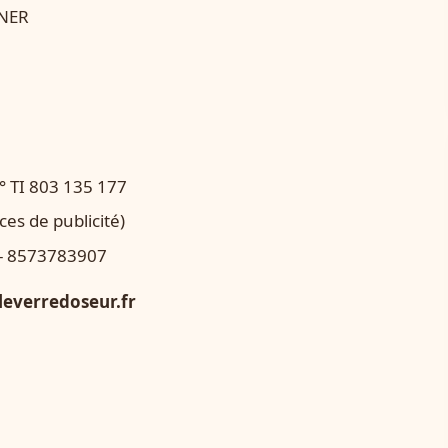
LNER
° TI 803 135 177
es de publicité)
e - 8573783907
 leverredoseur.fr